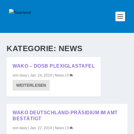
KATEGORIE:
NEWS
WAKO – DOSB PLEXIGLASTAFEL
von
davy
|
Jan. 24, 2019
|
News
|
0
WEITERLESEN
WAKO DEUTSCHLAND-PRÄSIDIUM IM AMT
BESTÄTIGT
von
davy
|
Jan. 22, 2019
|
News
|
0